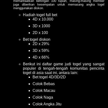
memanfaatkan bettingan 100 rupiah, masing-masing member
juga diberikan kesempatan untuk memasang angka togel
menggunakan diskon.
Hadiah togel full bet
4D x 10.000
3D x 1000
2D x 100
Bet togel diskon
2D x 29%
3D x 59%
4D x 66%
Berikut ini daftar game judi togel yang sangat
populer di tengah-tengah komunitas pencinta
togel di asia saat ini, antara lain:
Bet togel 4D/3D/2D
Colok Bebas
Colok Macau
Colok Naga
Colok Angka Jitu