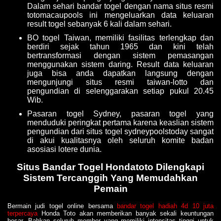
Dalam sehari bandar togel dengan nama situs resmi
totomacaupools ini mengeluarkan data keluaran
result togel sebanyak 6 kali dalam sehari.
BO togel Taiwan, memiliki fasilitas terlengkap dan
berdiri sejak tahun 1965 dan kini telah
bertransformasi dengan sistem pemasangan
menggunakan sistem daring. Result data keluaran
juga bisa anda dapatkan langsung dengan
mengunjungi situs resmi taiwan-lotto dan
pengundian di selenggarakan setiap pukul 20.45
Wib.
Pasaran togel Sydney, pasaran togel yang
menduduki peringkat pertama karena keaslian sistem
pengundian dari situs togel sydneypoolstoday sangat
di akui kualitasnya oleh seluruh komite badan
asosiasi lotere dunia.
Situs Bandar Togel Hondatoto Dilengkapi
Sistem Tercanggih Yang Memudahkan
Pemain
Bermain judi togel online bersama
bandar togel hadiah 4d 10 juta
terpercaya
Honda Toto akan memberikan banyak sekali keuntungan
besar. Bahkan seluruh member yang memiliki intensitas tinggi untuk