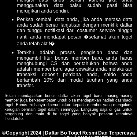
menggunakan data palsu sudah pasti bisa
merugikan anda sendiri.
Periksa kembali data anda, jika anda merasa data
anda sudah benar lanjutkan dengan menklik daftar
dan tunggu notifikasi dari costumer service hingga
nanti anda mendapat pesan �selamat akun togel
anda telah aktif�.
Terakhir adalah proses pengisian dana dan
mengambil fitur bonus member baru, anda harus
menghubungi CS dan beritahukan bahwa anda
adalah member baru agar sewaktu anda melakukan
transaksi deposit perdana anda, saldo anda
bertambah 10% dari modal taruhan yang anda
transfer.
Selain mendapatkan bonus daftar akun togel baru, masing-masing
member juga berkesempatan untuk bisa mendapatkan hadiah cashback
togel. Bonus ini hanya diperuntukkan kepada member yang mengalami
kerugian bermain togel dalam seminggu. Langsung saja di gas untuk
bergabung dan main di bo togel yang banyak pasaran resminya
Hondatoto.
©Copyright 2024 |
Daftar Bo Togel Resmi Dan Terpercaya