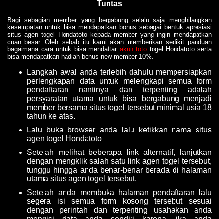
Tuntas
Bagi sebagian member yang bergabung selalu saja menghilangkan
kesempatan untuk bisa mendapatkan bonus sebagai bentuk apresiasi
situs agen togel Hondatoto kepada member yang ingin mendapatkan
cuan besar. Oleh sebab itu kami akan memberikan sedikit panduan
bagaimana cara untuk bisa mendaftar
akun toto
togel Hondatoto serta
bisa mendapatkan hadiah bonus new member 10%.
Langkah awal anda terlebih dahulu mempersiapkan
perlengkapan data untuk melengkapi semua form
pendaftaran nantinya dan terpenting adalah
persyaratan utama untuk bisa bergabung menjadi
member bersama situs togel tersebut minimal usia 18
tahun ke atas.
Lalu buka browser anda lalu ketikkan nama situs
agen togel Hondatoto
Setelah melihat beberapa link alternatif, lanjutkan
dengan mengklik salah satu link agen togel tersebut,
tunggu hingga anda benar-benar berada di halaman
utama situs agen togel tersebut.
Setelah anda membuka halaman pendaftaran lalu
segera isi semua form kosong tersebut sesuai
dengan perintah dan terpenting usahakan anda
mengisi data anda sendiri karena jika anda