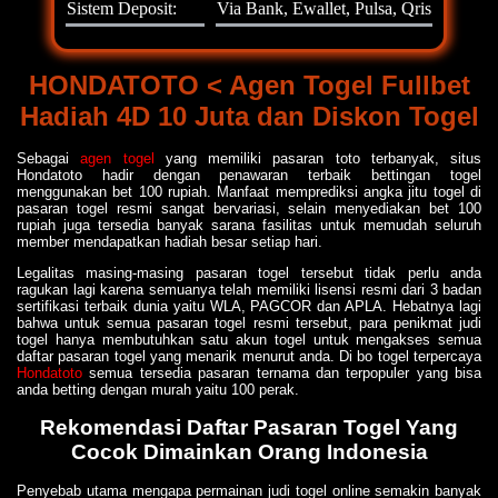
Sistem Deposit:
Via Bank, Ewallet, Pulsa, Qris
HONDATOTO < Agen Togel Fullbet
Hadiah 4D 10 Juta dan Diskon Togel
Sebagai
agen togel
yang memiliki pasaran toto terbanyak, situs
Hondatoto hadir dengan penawaran terbaik bettingan togel
menggunakan bet 100 rupiah. Manfaat memprediksi angka jitu togel di
pasaran togel resmi sangat bervariasi, selain menyediakan bet 100
rupiah juga tersedia banyak sarana fasilitas untuk memudah seluruh
member mendapatkan hadiah besar setiap hari.
Legalitas masing-masing pasaran togel tersebut tidak perlu anda
ragukan lagi karena semuanya telah memiliki lisensi resmi dari 3 badan
sertifikasi terbaik dunia yaitu WLA, PAGCOR dan APLA. Hebatnya lagi
bahwa untuk semua pasaran togel resmi tersebut, para penikmat judi
togel hanya membutuhkan satu akun togel untuk mengakses semua
daftar pasaran togel yang menarik menurut anda. Di bo togel terpercaya
Hondatoto
semua tersedia pasaran ternama dan terpopuler yang bisa
anda betting dengan murah yaitu 100 perak.
Rekomendasi Daftar Pasaran Togel Yang
Cocok Dimainkan Orang Indonesia
Penyebab utama mengapa permainan judi togel online semakin banyak